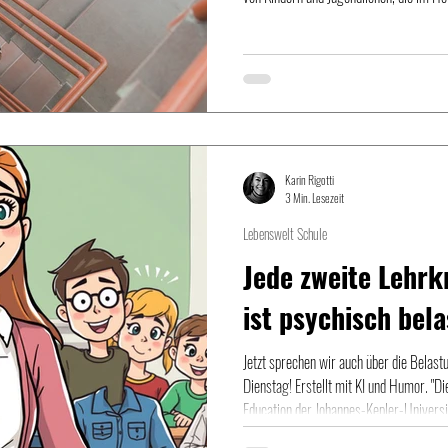
auch den Eltern von jenen, die sich scho
Oberstufe/BMS/BHS freuen und somit als
Wochen "Freiheit" - Perspektivenwechse
sicherlich erholsam und auch ein R
Karin Rigotti
3 Min. Lesezeit
Lebenswelt Schule
Jede zweite Lehrkr
ist psychisch bela
Jetzt sprechen wir auch über die Belast
Dienstag! Erstellt mit KI und Humor. "D
Education der Johannes-Kepler-Universi
Bundesverlags wurde veröffentlicht, an