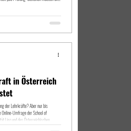
n auf einen Wechsel in die
 zukünftige "Selbstläufer" gelten. 9
l der Eltern Die Sommerferien sind
aft in Österreich
stet
ung der Lehrkräfte? Aber nur bis
ie Online-Umfrage der School of
tät Linz und des Österreichischen
 der österreichweit mehr als 2000