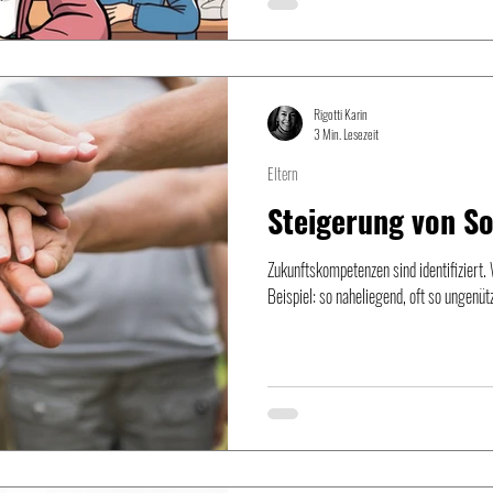
Lehrkräfte aller Schulformen teilgenom
Studienergebnisse werden komprimiert g
aufgeschlüsselte Einzelfaktoren und auc
Rigotti Karin
3 Min. Lesezeit
Eltern
Steigerung von S
Zukunftskompetenzen sind identifiziert.
Beispiel: so naheliegend, oft so ungenü