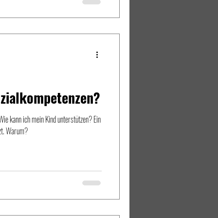
men haben", so der Standard. Die
eschildert: belastete Lehrerschaft,
h die hof
ozialkompetenzen?
 Wie kann ich mein Kind unterstützen? Ein
tzt. Warum?