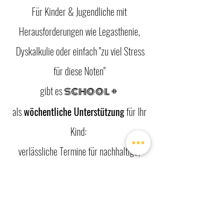
Für Kinder & Jugendliche mit
Herausforderungen wie Legasthenie,
Dyskalkulie oder einfach "zu viel Stress
für diese Noten"
gibt es
school +
als
wöchentliche Unterstützung
für Ihr
Kind:
verlässliche Termine für nachhaltige,
fächerübergreifende und wirksame
Veränderung. Und ja, manchmal ist "das
Kind" schon eine junge Erwachsene - aber