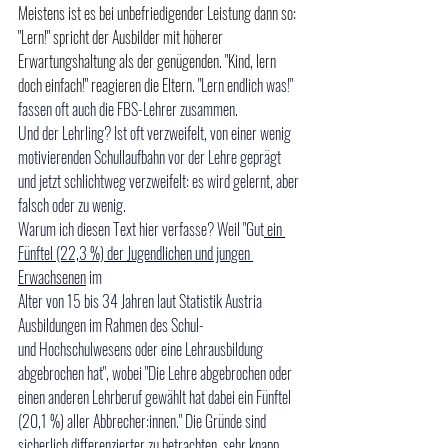
Meistens ist es bei unbefriedigender Leistung dann so: 
"Lern!" spricht der Ausbilder mit höherer 
Erwartungshaltung als der genügenden. "Kind, lern 
doch einfach!" reagieren die Eltern
. "Lern endlich was!" 
fassen oft auch die FBS-Lehrer zusammen. 
Und der Lehrling? Ist oft verzweifelt, von einer wenig 
motivierenden Schullaufbahn vor der Lehre geprägt 
und jetzt schlichtweg verzweifelt: es wird gelernt, aber 
falsch oder zu wenig. 
Warum ich diesen Text hier verfasse? Weil "Gut
 ein 
Fünftel (22,3 %) der Jugendlichen und jungen 
Erwachsenen
 im
Alter von 15 bis 34 Jahren laut Statistik Austria 
Ausbildungen im Rahmen des Schul-
und Hochschulwesens oder eine Lehrausbildung 
abgebrochen hat", wobei "Die Lehre abgebrochen oder 
einen anderen Lehrberuf gewählt hat dabei ein Fünftel 
(20,1 %) aller Abbrecher:innen." Die Gründe sind 
sicherlich differenzierter zu betrachten, sehr knapp 