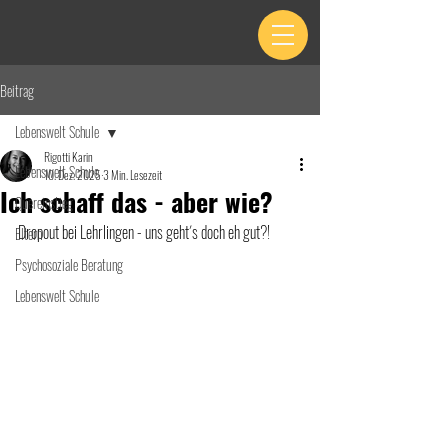
Beitrag
Lebenswelt Schule
Rigotti Karin
Lebenswelt Schule
10. Dez. 2025
3 Min. Lesezeit
Ich schaff das - aber wie?
Quereinstieg
Dropout bei Lehrlingen - uns geht´s doch eh gut?! 
Eltern
Psychosoziale Beratung
Lebenswelt Schule